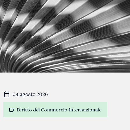
calendar_today
04 agosto 2026
label
Diritto del Commercio Internazionale