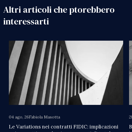
Altri articoli che ptorebbero
interessarti
04 ago, 26
Fabiola Masotta
2
Le Variations nei contratti FIDIC: implicazioni
B