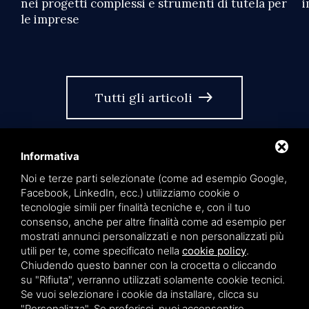
nei progetti complessi e strumenti di tutela per
i
le imprese
east
Tutti gli articoli
Informativa
Noi e terze parti selezionate (come ad esempio Google,
Facebook, LinkedIn, ecc.) utilizziamo cookie o
tecnologie simili per finalità tecniche e, con il tuo
language
IT
consenso, anche per altre finalità come ad esempio per
mostrati annunci personalizzati e non personalizzati più
utili per te, come specificato nella
cookie policy
.
Chiudendo questo banner con la crocetta o cliccando
su "Rifiuta", verranno utilizzati solamente cookie tecnici.
Privacy policy
Cookie policy
Sitemap
Se vuoi selezionare i cookie da installare, clicca su
"Personalizza". Se preferisci, puoi acconsentire