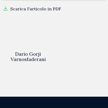
file_download
Scarica l'articolo in PDF
Dario Gorji
Varnosfaderani