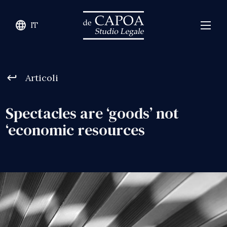
language
IT
keyboard_return
Articoli
Spectacles are ‘goods’ not
‘economic resources