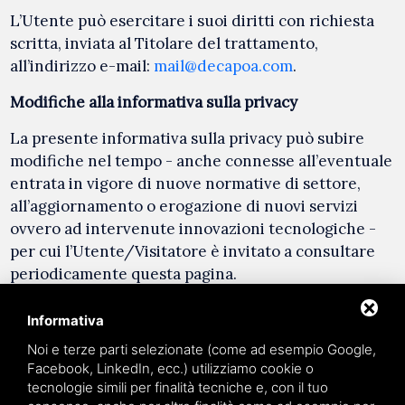
L’Utente può esercitare i suoi diritti con richiesta
scritta, inviata al Titolare del trattamento,
all’indirizzo e-mail:
mail@decapoa.com
.
Modifiche alla informativa sulla privacy
La presente informativa sulla privacy può subire
modifiche nel tempo - anche connesse all’eventuale
entrata in vigore di nuove normative di settore,
all’aggiornamento o erogazione di nuovi servizi
ovvero ad intervenute innovazioni tecnologiche -
per cui l’Utente/Visitatore è invitato a consultare
periodicamente questa pagina.
Informativa
Noi e terze parti selezionate (come ad esempio Google,
Facebook, LinkedIn, ecc.) utilizziamo cookie o
tecnologie simili per finalità tecniche e, con il tuo
language
IT