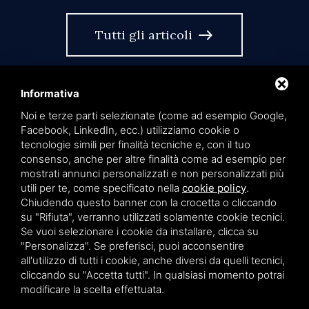
east
Tutti gli articoli
Informativa
Noi e terze parti selezionate (come ad esempio Google,
Facebook, LinkedIn, ecc.) utilizziamo cookie o
tecnologie simili per finalità tecniche e, con il tuo
language
IT
consenso, anche per altre finalità come ad esempio per
mostrati annunci personalizzati e non personalizzati più
utili per te, come specificato nella
cookie policy
.
Chiudendo questo banner con la crocetta o cliccando
su "Rifiuta", verranno utilizzati solamente cookie tecnici.
Privacy policy
Cookie policy
Sitemap
Se vuoi selezionare i cookie da installare, clicca su
"Personalizza". Se preferisci, puoi acconsentire
all'utilizzo di tutti i cookie, anche diversi da quelli tecnici,
Studio Legale de Capoa & Partners - Via Petrarca 2, 40136 Bologna -
cliccando su "Accetta tutti". In qualsiasi momento potrai
p.iva 03339051207
modificare la scelta effettuata.