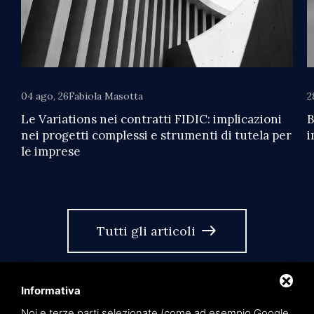
04 ago, 26
Fabiola Masotta
2
Le Variations nei contratti FIDIC: implicazioni
B
nei progetti complessi e strumenti di tutela per
i
le imprese
east
Tutti gli articoli
Informativa
Noi e terze parti selezionate (come ad esempio Google,