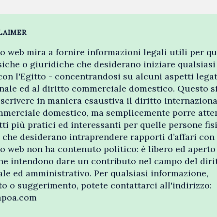
LAIMER
o web mira a fornire informazioni legali utili per qu
siche o giuridiche che desiderano iniziare qualsiasi 
con l'Egitto - concentrandosi su alcuni aspetti legati
nale ed al diritto commerciale domestico. Questo s
scrivere in maniera esaustiva il diritto internazional
ommerciale domestico, ma semplicemente porre atte
tti più pratici ed interessanti per quelle persone fis
 che desiderano intraprendere rapporti d’affari con 
o web non ha contenuto politico: è libero ed aperto a
he intendono dare un contributo nel campo del diritt
e ed amministrativo. Per qualsiasi informazione,
o o suggerimento, potete contattarci all'indirizzo:
apoa.com