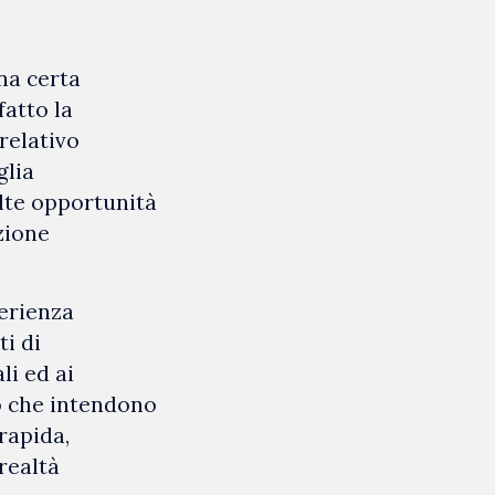
na certa
fatto la
 relativo
glia
lte opportunità
uzione
perienza
ti di
li ed ai
ro che intendono
rapida,
realtà