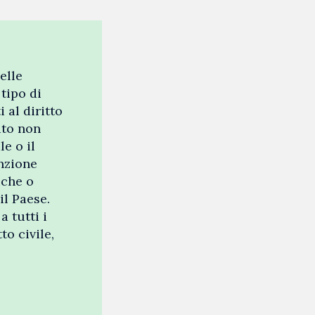
elle
tipo di
 al diritto
ito non
e o il
nzione
iche o
il Paese.
 tutti i
o civile,