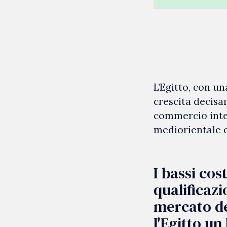
L’Egitto, con un
crescita decisa
commercio inter
mediorientale e
I bassi cos
qualificaz
mercato de
l'Egitto un