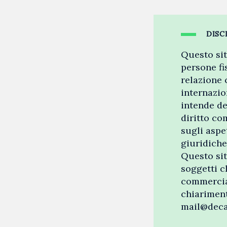
DISC
Questo sit
persone fi
relazione 
internazio
intende de
diritto c
sugli aspe
giuridiche
Questo sit
soggetti c
commercial
chiariment
mail@dec