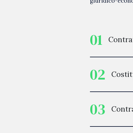
giuridico-econ
01
Contra
02
Costit
03
Contra