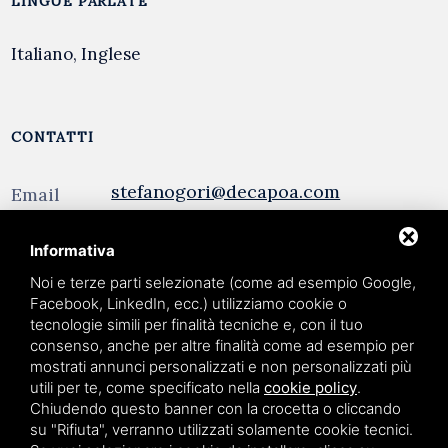
LINGUE PARLATE
Italiano, Inglese
CONTATTI
stefanogori@decapoa.com
Email
Informativa
Noi e terze parti selezionate (come ad esempio Google,
Facebook, LinkedIn, ecc.) utilizziamo cookie o
tecnologie simili per finalità tecniche e, con il tuo
language
IT
consenso, anche per altre finalità come ad esempio per
mostrati annunci personalizzati e non personalizzati più
utili per te, come specificato nella
cookie policy
.
Chiudendo questo banner con la crocetta o cliccando
su "Rifiuta", verranno utilizzati solamente cookie tecnici.
Privacy policy
Cookie policy
Sitemap